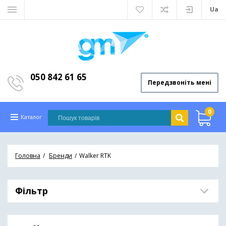
Ua
050 842 61 65
Передзвоніть мені
0
Каталог
Головна
Бренди
Walker RTK
Фільтр