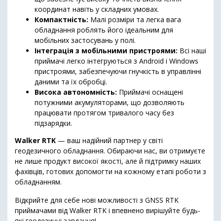
координат навіть у складних умовах.
Компактність:
Малі розміри та легка вага
обладнання роблять його ідеальним для
мобільних застосувань у полі.
Інтеграція з мобільними пристроями:
Всі наші
приймачі легко інтегруються з Android і Windows
пристроями, забезпечуючи гнучкість в управлінні
даними та їх обробці.
Висока автономність:
Приймачі оснащені
потужними акумуляторами, що дозволяють
працювати протягом тривалого часу без
підзарядки.
Walker RTK
— ваш надійний партнер у світі
геодезичного обладнання. Обираючи нас, ви отримуєте
не лише продукт високої якості, але й підтримку наших
фахівців, готових допомогти на кожному етапі роботи з
обладнанням.
Відкрийте для себе нові можливості з GNSS RTK
приймачами від Walker RTK і впевнено вирішуйте будь-
які геодезичні завдання!