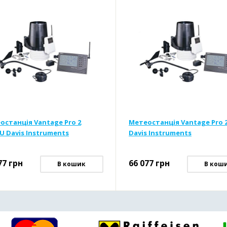
останція Vantage Pro 2
Метеостанція Vantage Pro 2
U Davis Instruments
Davis Instruments
77
грн
66 077
грн
В кошик
В кош