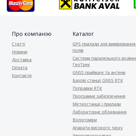
Про компанію
Каталог
Статті
GPS прилади для вимірювання
полів
Новини
Системи паралельного водінн
Доставка
ГеоТрек
Оплата
GNSS приймачі та антени
Контакти
Базові станції GNSS RTK
Поправки RTK
Програмне забезпечення
Метеостанції і прилади
Лабораторне обладнання
Вологоміри
Апарати високого тиску
Зернозворошувачі