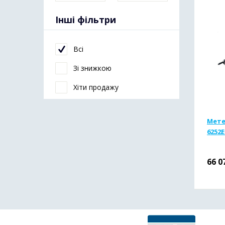
Інші фільтри
Всі
Зі знижкою
Хіти продажу
Мете
6252E
66 0