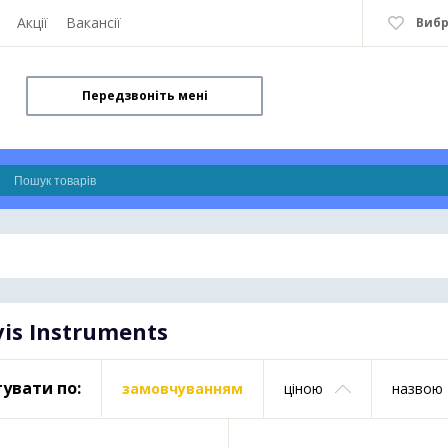
Акції
Вакансії
Виб
Передзвоніть мені
is Instruments
увати по:
замовчуванням
ціною
назвою