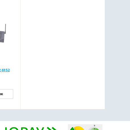
 6152
ик