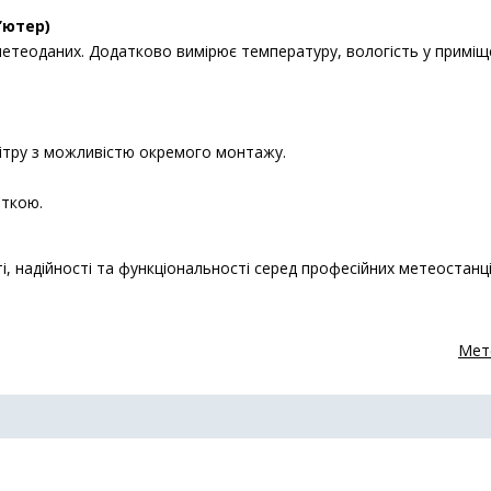
’ютер)
метеоданих. Додатково вимірює температуру, вологість у приміщ
ітру з можливістю окремого монтажу.
еткою.
, надійності та функціональності серед професійних метеостанці
Мете