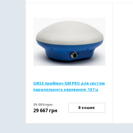
GNSS приймач GM PRO для систем
паралельного керування, 10 Гц
31 915
грн
В кошик
29 667
грн