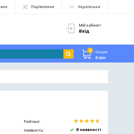
ране
Порівняння
Українська
Мій кабінет
Вхід
0
Кошик
0 грн
Рейтинг:
В наявності
Наявність: