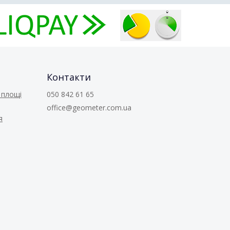
Контакти
 площі
050 842 61 65
office@geometer.com.ua
я