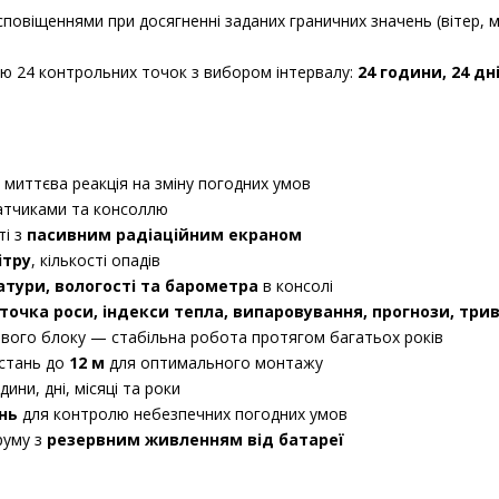
овіщеннями при досягненні заданих граничних значень (вітер, мо
ю 24 контрольних точок з вибором інтервалу:
24 години, 24 дні
миттєва реакція на зміну погодних умов
атчиками та консоллю
ті з
пасивним радіаційним екраном
ітру
, кількості опадів
тури, вологості та барометра
в консолі
точка роси, індекси тепла, випаровування, прогнози, три
ового блоку — стабільна робота протягом багатьох років
дстань до
12 м
для оптимального монтажу
дини, дні, місяці та роки
нь
для контролю небезпечних погодних умов
руму з
резервним живленням від батареї