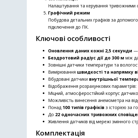
Налаштування та керування тривожними сп
Графічний режим
Побудова детальних графіків за допомого
підключення до ПК.
Ключові особливості
Оновлення даних кожні 2,5 секунди
— 
Бездротовий радіус дії до 300 м
між д
Зовнішні датчики температури та вологос
Вимірювання
швидкості та напрямку в
Вбудовані датчики
внутрішньої темпера
Відображення розрахункових параметрів:
Міцний, атмосферостійкий корпус датчик
Можливість винесення анемометра на ві
Понад
100 типів графіків
з історією за го
До
22 одночасних тривожних сповіще
Живлення датчиків від мережі змінного ст
Комплектація