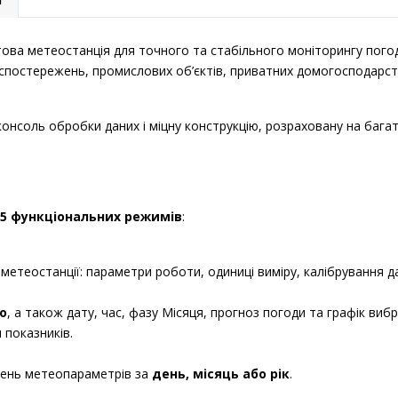
ва метеостанція для точного та стабільного моніторингу погодн
постережень, промислових об’єктів, приватних домогосподарств 
консоль обробки даних і міцну конструкцію, розраховану на багат
5 функціональних режимів
:
метеостанції: параметри роботи, одиниці виміру, калібрування дат
о
, а також дату, час, фазу Місяця, прогноз погоди та графік виб
 показників.
чень метеопараметрів за
день, місяць або рік
.