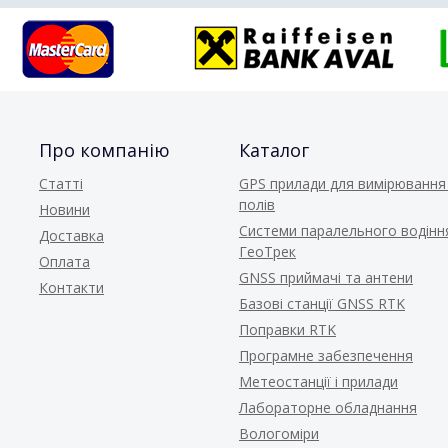
Про компанію
Каталог
Статті
GPS прилади для вимірювання
полів
Новини
Системи паралельного водінн
Доставка
ГеоТрек
Оплата
GNSS приймачі та антени
Контакти
Базові станції GNSS RTK
Поправки RTK
Програмне забезпечення
Метеостанції і прилади
Лабораторне обладнання
Вологоміри