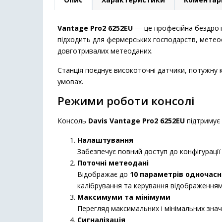
Vantage Pro2 6252EU
— це професійна бездрото
підходить для фермерських господарств, метеос
довготривалих метеоданих.
Станція поєднує високоточні датчики, потужну 
умовах.
Режими роботи консолі
Консоль
Davis Vantage Pro2 6252EU
підтримує
Налаштування
Забезпечує повний доступ до конфігурації 
Поточні метеодані
Відображає до
10 параметрів одночасн
калібрування та керування відображенням
Максимуми та мінімуми
Перегляд максимальних і мінімальних зна
Сигналізація