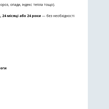
роз, опади, індекс тепла тощо).
, 24 місяці або 24 роки
— без необхідності
воги