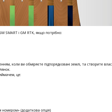
GM SMART і GM RTK, якщо потрібно:
ням, коли ви обміряєте підпорядковані землі, та створите влас
ілянок.
ймачем, це:
м номером» (додаткова опція)