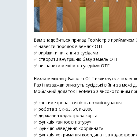
Вам знадобиться прилад ГеоМетр з приймачем 
✅ навести порядок в землях ОТГ
✅ вирішити питання з сусідами
✅ створити внутрішню базу земель ОТГ
✅ визначити межі між сусідніми ОТГ
Нехай мешканці Вашого ОТГ вздихнуть з полегшен
Раз і назавжди зникнуть сусідські війни за межі д
Мобільний додаток ГеоМетр з високоточним при
✅ сантиметрова точність позиціонування
✅ робота з СК-63, УСК-2000
✅ державна кадастрова карта
✅ функція «винос в натуру»
✅ функція «введення координат»
✅ функція «отримання координат за кадастрови