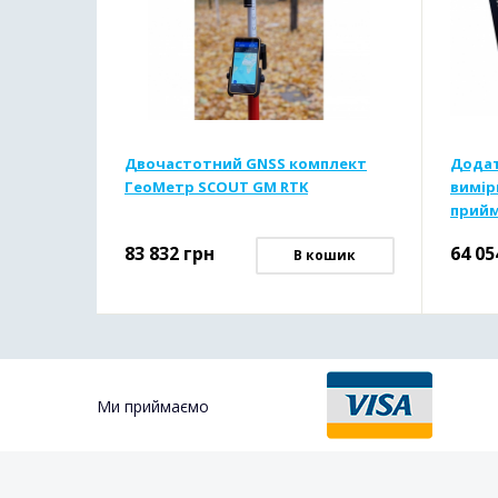
Двочастотний GNSS комплект
Додат
ГеоМетр SCOUT GM RTK
вимір
прийм
точні
83 832
грн
64 05
В кошик
Ми приймаємо