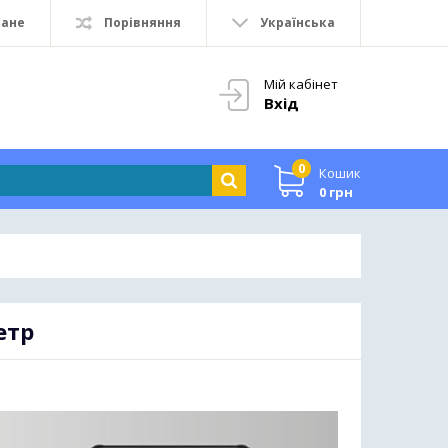
ране
Порівняння
Українська
Мій кабінет
Вхід
0
Кошик
0 грн
етр