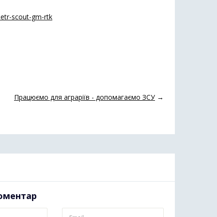
tr-scout-gm-rtk
Працюємо для аграріїв - допомагаємо ЗСУ
→
оментар