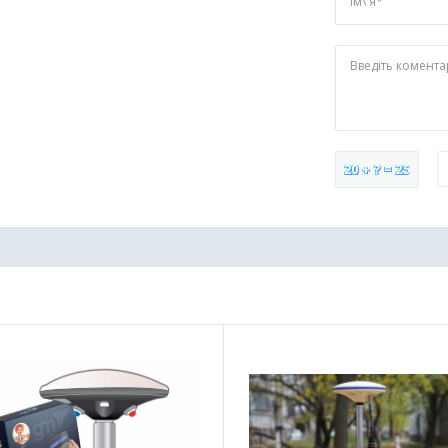
Ім\'я*
Введіть комент
20 + ? = 25