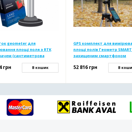
ок geometer для
GPS комплект для вимірюв
ювання площі поля з RTK
площі полів Геометр SMART 
ачем (сантиметрова
захищеним смартфоном
сть)
4
грн
52 816
грн
В кошик
В кош