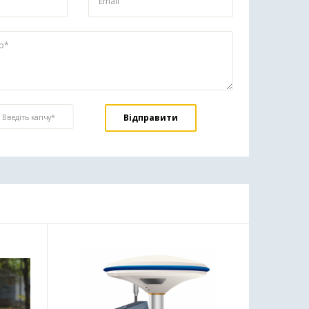
Email
ар*
Введіть капчу*