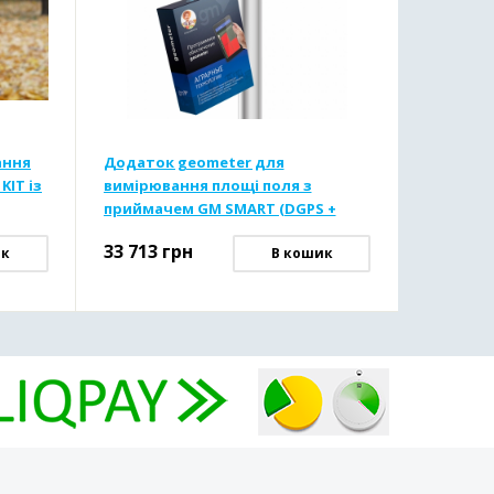
ання
Додаток geometer для
KIT із
вимірювання площі поля з
приймачем GM SMART (DGPS +
RTK)
33 713
грн
ик
В кошик