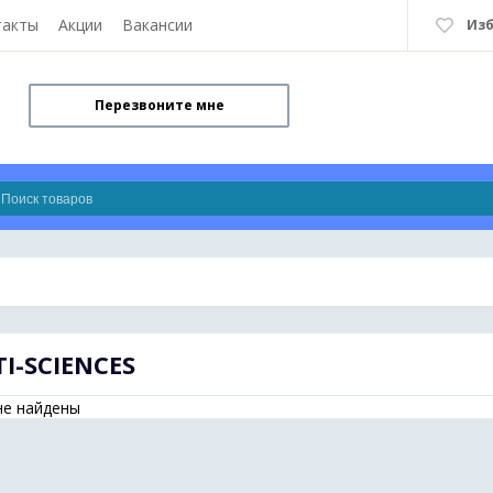
такты
Акции
Вакансии
Из
Перезвоните мне
I-SCIENCES
не найдены