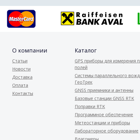
О компании
Каталог
Статьи
GPS приборы для измерения 
полей
Новости
Системы параллельного вожд
Доставка
ГеоТрек
Оплата
GNSS приемники и антенны
Контакты
Базовые станции GNSS RTK
Поправки RTK
Программное обеспечение
Метеостанции и приборы
Лабораторное оборудование
Влагомеры